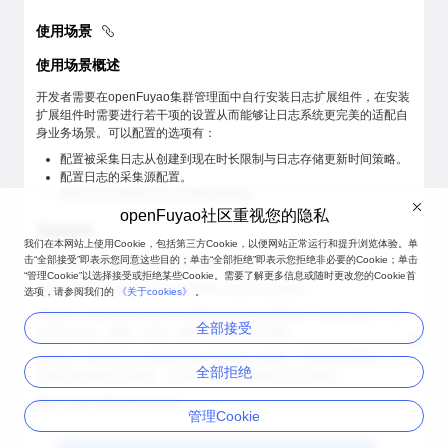
使用场景
使用场景概述
开发者需要在openFuyao集群管理面中自行安装日志扩展组件，在安装
扩展组件时需要进行若干项的设置从而能够让日志系统更完美的适配自
身业务场景。可以配置的选项有：
配置被采集日志从创建到现在时长限制与日志存储更新时间策略。
配置日志的采集源配置。
配置日志告警的自定义告警触发规则。
openFuyao社区重视您的隐私
系统架构
我们在本网站上使用Cookie，包括第三方Cookie，以便网站正常运行和提升浏览体验。单
击“全部接受”即表示您同意这些目的；单击“全部拒绝”即表示您拒绝非必要的Cookie；单击
日志系统业务层分为UI层，后端层，组件层。
“管理Cookie”以选择接受或拒绝某些Cookie。需要了解更多信息或随时更改您的Cookie首
UI层：用户可以在console-website上进行日志操作。
选项，请参阅我们的
《关于cookies》
。
后端层：logging-operator以微服务的形式部署提供一些核心能力，包
全部接受
括日志筛选、搜索、查询、配置以及告警等功能。
组件层：组件层为日志系统提供关键的日志采集、存储和处理能力，并
全部拒绝
支持与后端层进行集成，使用户能够高效地执行日志操作。
图 1
日志扩展组件系统架构
管理Cookie