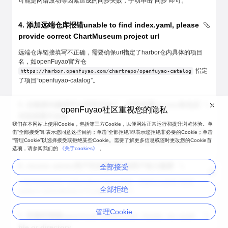
可能是网络波动等因素造成的同步失败，手动单击“同步”即可。
4. 添加远端仓库报错unable to find index.yaml, please
provide correct ChartMuseum project url
远端仓库链接填写不正确，需要确保url指定了harbor仓内具体的项目
名，如openFuyao官方仓
指定
https://harbor.openfuyao.com/chartrepo/openfuyao-catalog
了项目“openfuyao-catalog”。
5. 在集群内邀请平台管理员加入，对其设置cluster角色后
openFuyao社区重视您的隐私
对应权限不生效
我们在本网站上使用Cookie，包括第三方Cookie，以便网站正常运行和提升浏览体验。单
如果用户已经是platform admin角色，再对其设置cluster级角色后权限
击“全部接受”即表示您同意这些目的；单击“全部拒绝”即表示您拒绝非必要的Cookie；单击
“管理Cookie”以选择接受或拒绝某些Cookie。需要了解更多信息或随时更改您的Cookie首
仍然是platform admin权限。platform admin角色权限优先级最高。
选项，请参阅我们的
《关于cookies》
。
6. cluster admin用户无法邀请其他用户加入集群
全部接受
主要原因是该用户没有platform admin权限，需要先为该用户配置
全部拒绝
platform admin角色后才可以邀请其他用户。
管理Cookie
7. 安装时报错open/root/.ssh/known_hosts: no such
file or directory